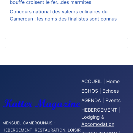
bouffe croisent le fer…des marmites
Concours national des valeurs culinaires du
Cameroun : les noms des finalistes sont connus
ACCUEIL | Home
ECHOS | Echoes
AGENDA | Events
HEBERGEMENT |
Lodging &
MENSUEL CAMEROUNAIS -
Accomodation
HEBERGEMENT, RESTAURATION, LOISIR