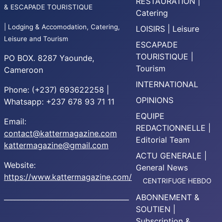
RESTAURATION |
& ESCAPADE TOURISTIQUE
Catering
| Lodging & Accomodation, Catering,
LOISIRS | Leisure
Leisure and Tourism
ESCAPADE
TOURISTIQUE |
PO BOX. 8287 Yaounde,
Tourism
Cameroon
INTERNATIONAL
Phone: (+237) 693622258 |
OPINIONS
Whatsapp: +237 678 93 71 11
EQUIPE
Email:
REDACTIONNELLE |
contact@kattermagazine.com
Editorial Team
kattermagazine@gmail.com
ACTU GENERALE |
Website:
General News
https://www.kattermagazine.com/
CENTRIFUGE HEBDO
____________________________________
ABONNEMENT &
SOUTIEN |
Subscription &