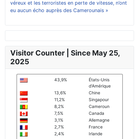
véreux et les terroristes en perte de vitesse, n’ont
eu aucun écho auprès des Camerounais »
Visitor Counter | Since May 25,
2025
43,9%
États-Unis
d'Amérique
13,6%
Chine
11,2%
Singapour
8,2%
Cameroun
7,5%
Canada
3,1%
Allemagne
2,7%
France
2,4%
Irlande