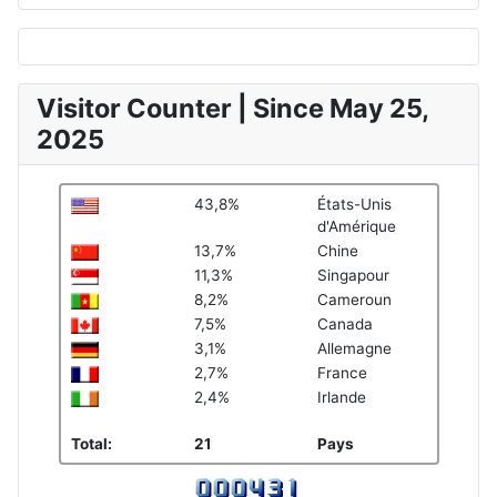
Visitor Counter | Since May 25,
2025
43,8%
États-Unis
d'Amérique
13,7%
Chine
11,3%
Singapour
8,2%
Cameroun
7,5%
Canada
3,1%
Allemagne
2,7%
France
2,4%
Irlande
Total:
21
Pays