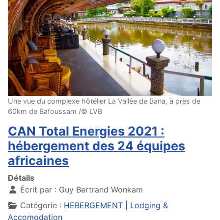
Une vue du complexe hôtélier La Vallée de Bana, à près de
60km de Bafoussam /© LVB
CAN Total Energies 2021 :
hébergement des 24 équipes
africaines
Détails
Écrit par :
Guy Bertrand Wonkam
Catégorie :
HEBERGEMENT | Lodging &
Accomodation