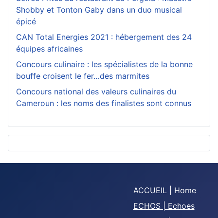
Shobby et Tonton Gaby dans un duo musical
épicé
CAN Total Energies 2021 : hébergement des 24
équipes africaines
Concours culinaire : les spécialistes de la bonne
bouffe croisent le fer…des marmites
Concours national des valeurs culinaires du
Cameroun : les noms des finalistes sont connus
ACCUEIL | Home
ECHOS | Echoes