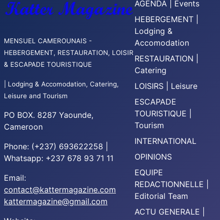
AGENDA | Events
HEBERGEMENT |
Lodging &
MENSUEL CAMEROUNAIS -
Accomodation
HEBERGEMENT, RESTAURATION, LOISIR
RESTAURATION |
& ESCAPADE TOURISTIQUE
Catering
| Lodging & Accomodation, Catering,
LOISIRS | Leisure
Leisure and Tourism
ESCAPADE
TOURISTIQUE |
PO BOX. 8287 Yaounde,
Tourism
Cameroon
INTERNATIONAL
Phone: (+237) 693622258 |
OPINIONS
Whatsapp: +237 678 93 71 11
EQUIPE
Email:
REDACTIONNELLE |
contact@kattermagazine.com
Editorial Team
kattermagazine@gmail.com
ACTU GENERALE |