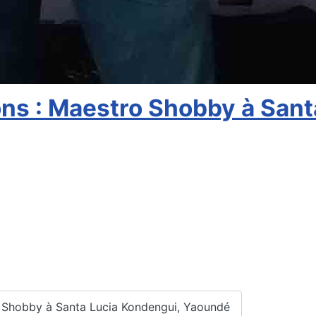
ns : Maestro Shobby à Sant
ro Shobby à Santa Lucia Kondengui, Yaoundé