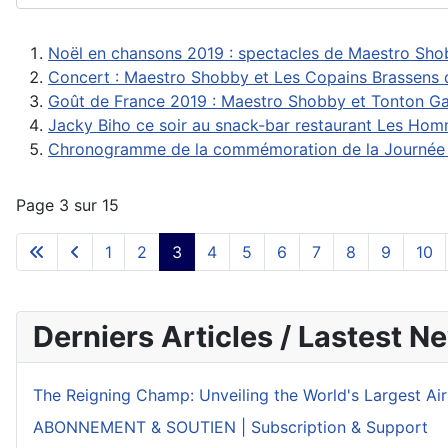
Noël en chansons 2019 : spectacles de Maestro Sho
Concert : Maestro Shobby et Les Copains Brassens 
Goût de France 2019 : Maestro Shobby et Tonton Ga
Jacky Biho ce soir au snack-bar restaurant Les Ho
Chronogramme de la commémoration de la Journée 
Page 3 sur 15
1
2
3
4
5
6
7
8
9
10
Derniers Articles / Lastest N
The Reigning Champ: Unveiling the World's Largest Ai
ABONNEMENT & SOUTIEN | Subscription & Support